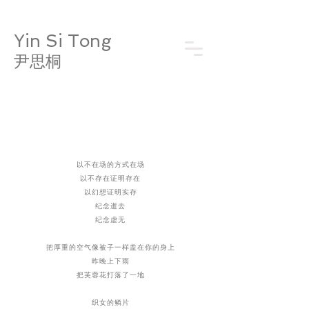
​Yin Si Tong
​
尹思桐
以不在场的方式在场
以不存在证明存在
以幻想证明实存
纪念逝去
纪念虚无
把厚重的空气像被子一样盖在你的身上
昨晚上下雨
把芙蓉花打落了一地
织女的鳞片